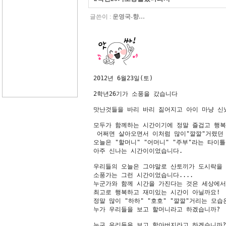
글쓴이 :
운영국-향…
2012년 6월23일(토)

2학년26기가 소풍을 갔습니다

맛난것들을 바리 바리 짊어지고 아이 마냥 신
모두가 함께하는 시간이기에 정말 즐겁고 행복
 어쩌면 살아오면서 이처럼 많이"깔깔"거렸던 
오늘은 "할머니" "어머니" "주부"라는 타이
아주 신나는 시간이이었습니다.

우리들의 오늘은 그야말로 산토끼가 도시락을 
소풍가는 그런 시간이었습니다....

누군가와 함께 시간을 가진다는 것은 세상에서 
최고로 행복하고 재미있는 시간이 아닐까요!

정말 많이 "하하" "호호" "깔깔"거리는 모습
누가 우리들을 보고 할머니라고 하겠습니까?

누구 우리들을 보고 할아버지라고 하겠습니까?
