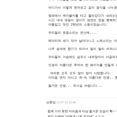
어디가서 이렇게 웃어보고 같이 음식을 나누겠
동래에서 케이블카를 타고 올라갔다가 내려오는
시간 내내 웃음이 끊이지 않았던 정말 행복하고
아름답고 멋진 2학년의 소풍이었습니다.

우리들의 웃음소리는 온산에.... 

메아리쳐 새가 되어 날아다니고 노래소리는 아
나무 숲속에 향기가 되어서 멀리 멀리 퍼져나가
우리들의 가슴에도 살포시 내려않아서 서글퍼져
인생의 아름다운 추억의 한 페이지를 만들게 
 여러분 모두 모두 많이 많이 사랑합니다.

이마음 변치 마시고 계~속 아름다운 인생.. 행
즐거운 인생... 되시길 바랍니다...
승훈맘
12-07-10 12:48
함께 가지 못한 아쉬움과 마냥 즐거운 모습이 홱~
우리 십팔번 "어떻게 나온 집인데" ㅎㅎㅎ