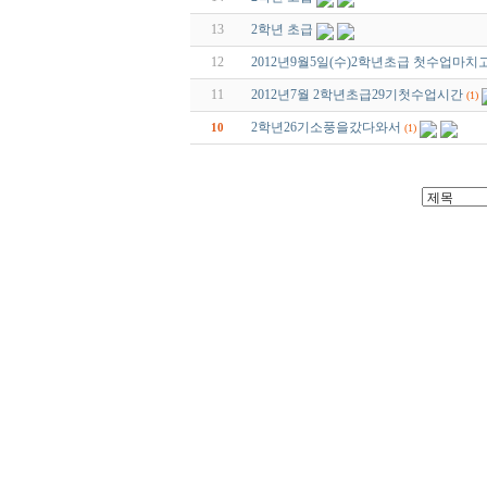
13
2학년 초급
12
2012년9월5일(수)2학년초급 첫수업마
11
2012년7월 2학년초급29기첫수업시간
(1)
2학년26기소풍을갔다와서
10
(1)