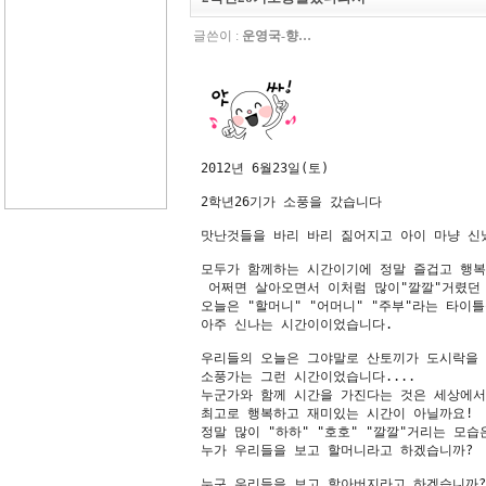
글쓴이 :
운영국-향…
2012년 6월23일(토)

2학년26기가 소풍을 갔습니다

맛난것들을 바리 바리 짊어지고 아이 마냥 신
모두가 함께하는 시간이기에 정말 즐겁고 행복
 어쩌면 살아오면서 이처럼 많이"깔깔"거렸던 
오늘은 "할머니" "어머니" "주부"라는 타이
아주 신나는 시간이이었습니다.

우리들의 오늘은 그야말로 산토끼가 도시락을 
소풍가는 그런 시간이었습니다....

누군가와 함께 시간을 가진다는 것은 세상에서 
최고로 행복하고 재미있는 시간이 아닐까요!

정말 많이 "하하" "호호" "깔깔"거리는 모습
누가 우리들을 보고 할머니라고 하겠습니까?

누구 우리들을 보고 할아버지라고 하겠습니까?
