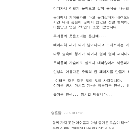
어디가서 이렇게 웃어보고 같이 음식을 나누겠
동래에서 케이블카를 타고 올라갔다가 내려오는
시간 내내 웃음이 끊이지 않았던 정말 행복하고
아름답고 멋진 2학년의 소풍이었습니다.

우리들의 웃음소리는 온산에.... 

메아리쳐 새가 되어 날아다니고 노래소리는 아
나무 숲속에 향기가 되어서 멀리 멀리 퍼져나가
우리들의 가슴에도 살포시 내려않아서 서글퍼져
인생의 아름다운 추억의 한 페이지를 만들게 
 여러분 모두 모두 많이 많이 사랑합니다.

이마음 변치 마시고 계~속 아름다운 인생.. 행
즐거운 인생... 되시길 바랍니다...
승훈맘
12-07-10 12:48
함께 가지 못한 아쉬움과 마냥 즐거운 모습이 홱~
우리 십팔번 "어떻게 나온 집인데" ㅎㅎㅎ