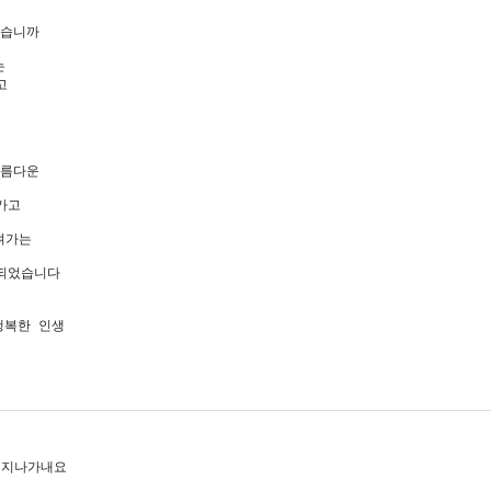
습니까

 



름다운

고

가는

되었습니다

복한 인생

~`지나가내요