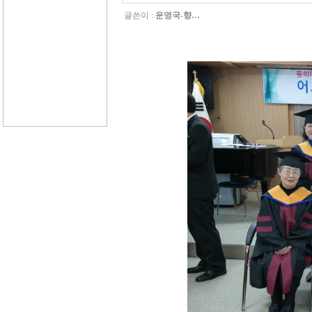
글쓴이 :
운영국-향…