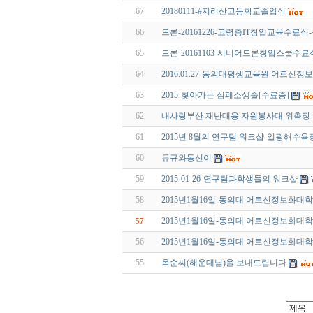
67
20180111-#지리산고등학교졸업식
66
드론-20161226-고령층IT창업교육수료
65
드론-20161103-시니어드론창업스쿨수
64
2016.01.27-동의대평생교육원 어르신
63
2015-찾아가는 심폐소생술[수료증]
62
내사랑부산 재난대응 자원봉사대 위촉장
61
2015년 8월의 연구팀 워크샵-일광해수욕
60
듀규와동신이
59
2015-01-26-연구팀과학생들의 워크샵
58
2015년1월16일-동의대 어르신정보화대
2015년1월16일-동의대 어르신정보화대
57
56
2015년1월16일-동의대 어르신정보화대
55
옥순씨(해운대님)을 보내드립니다