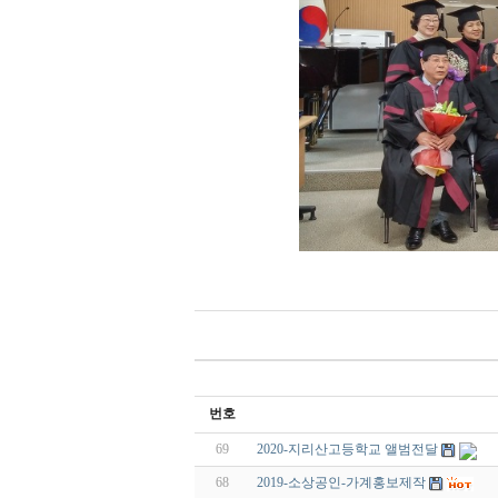
번호
69
2020-지리산고등학교 앨범전달
68
2019-소상공인-가계홍보제작