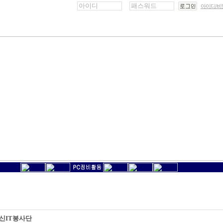
아이디/
신IT봉사단