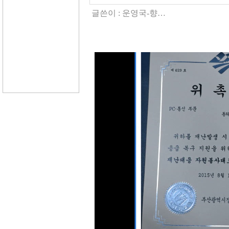
글쓴이 :
운영국-향…